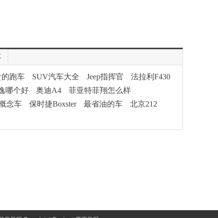
车
贵的跑车
SUV汽车大全
Jeep指挥官
法拉利F430
逸哪个好
奥迪A4
菲亚特菲翔怎么样
概念车
保时捷Boxster
最省油的车
北京212