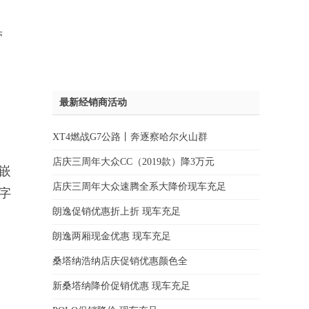
带
最新经销商活动
XT4燃战G7公路丨奔逐察哈尔火山群
店庆三周年大众CC（2019款）降3万元
标嵌
店庆三周年大众速腾全系大降价现车充足
字
朗逸促销优惠折上折 现车充足
。
朗逸两厢现金优惠 现车充足
桑塔纳浩纳店庆促销优惠颜色全
新桑塔纳降价促销优惠 现车充足