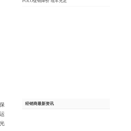
POLO促销降价 现车充足
经销商最新资讯
保
运
光