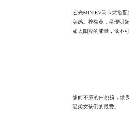
宏光MINIEV马卡龙
美感。柠檬黄，呈现明
如太阳般的能量，像不
甜而不腻的白桃粉，散
温柔女孩们的最爱。