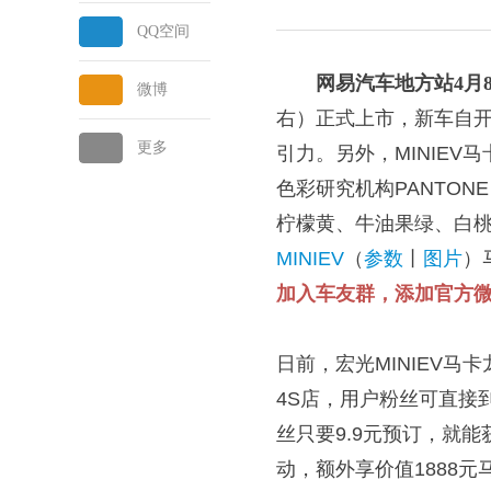
QQ空间
网易汽车地方站4月
微博
右）正式上市，新车自开
更多
引力。另外，MINIE
色彩研究机构PANTON
柠檬黄、牛油果绿、白
MINIEV
（
参数
丨
图片
）
加入车友群，添加官方微信：
日前，宏光MINIEV
4S店，用户粉丝可直接
丝只要9.9元预订，就能
动，额外享价值1888