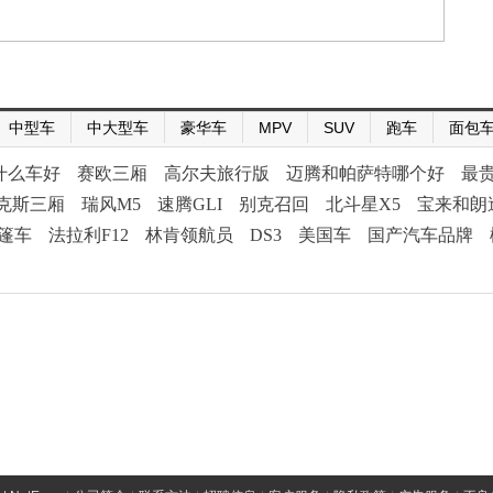
中型车
中大型车
豪华车
MPV
SUV
跑车
面包
什么车好
赛欧三厢
高尔夫旅行版
迈腾和帕萨特哪个好
最
克斯三厢
瑞风M5
速腾GLI
别克召回
北斗星X5
宝来和朗
篷车
法拉利F12
林肯领航员
DS3
美国车
国产汽车品牌