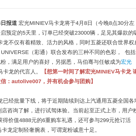
8日报道
宏光MINIEV马卡龙将于4月8日（今晚8点30分左
启预定的5天里，订单已经突破23000辆，足见其爆款的
V马卡龙不仅有着精致、活力的风格，同时五菱还联合世界权
E UNIVERSE（彩通）联合发布的三种不同的色彩， 包括
桃粉，满足用户的喜好，另据悉，马伯骞与任敏成为
宏光
马卡龙的代言人。
【想第一时间了解宏光MINIEV马卡龙
autolive007，并有机会参与团购】
马卡龙已经批量下线，将于近期陆续到达上汽通用五菱全国各
到店咨询了解，进行试驾体验。当前起至正式上市，用户
获得价值4888元的6重购车礼遇，还可参与299元抢订活
元马卡龙定制轻奢腕表，可谓宠粉诚意十足。