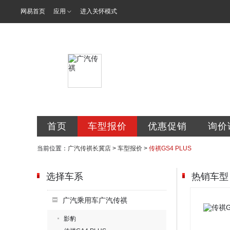
网易首页
应用
进入关怀模式
唐山长冀汽车
首页
车型报价
优惠促销
询价
当前位置：
广汽传祺长冀店
>
车型报价
>
传祺GS4 PLUS
选择车系
热销车型
广汽乘用车广汽传祺
影豹