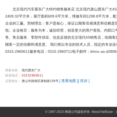
北京现代汽车冀东广大特约销售服务店 北京现代唐山冀东广大4S店
2409.32平方米，展厅面积609.6平方米，维修车间1298.8平
企业的三赢。营销理念：客户是核心，保证让顾客倍感满意和信赖是
悦。企业格言：服务为本，诚信经营，创造更大的用户喜悦。内部口
售、售后服务、零部件供应、信息反馈的北京现代4S销售店，给顾客
顾客一定的信赖和满意度。 我们将以专业的技术人员，指定的专业设备
0315-2960611服务电话：0315-2960711电子邮件：bhmc-as-d2808@v
商家名称：
现代冀东广大
联系电话：
03152960611
[ 查看地图 ]
[ 投诉 ]
店面地址：
唐山市路南区唐柏路158号
©
1997-2023 网易公司版权所有
About NetEase
|