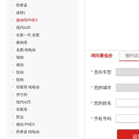
昂希诺
途胜L
索纳塔PHEV
现代ix35
全新一代 名图
索纳塔
名图 纯电动
询问最低价
预约试
瑞纳
领动
*
意向车型
悦动
悦纳
菲斯塔 纯电动
*
您的城市
伊兰特
现代ix25
*
您的姓名
菲斯塔
胜达
*
手机号码
领动 PHEV
昂希诺 纯电动
获