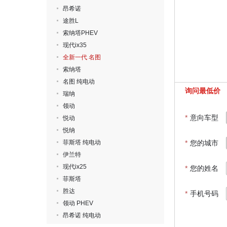
昂希诺
途胜L
索纳塔PHEV
现代ix35
全新一代 名图
索纳塔
名图 纯电动
询问最低价
瑞纳
领动
*
意向车型
悦动
悦纳
菲斯塔 纯电动
*
您的城市
伊兰特
现代ix25
*
您的姓名
菲斯塔
胜达
*
手机号码
领动 PHEV
昂希诺 纯电动